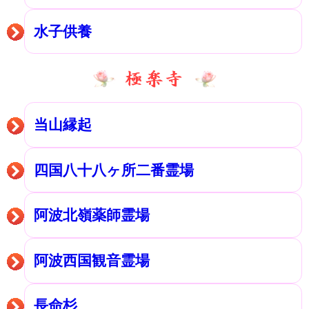
水子供養
当山縁起
四国八十八ヶ所二番霊場
阿波北嶺薬師霊場
阿波西国観音霊場
長命杉