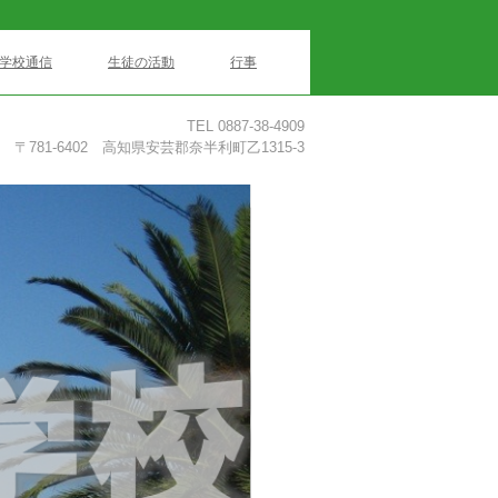
学校通信
生徒の活動
行事
TEL 0887-38-4909
〒781-6402 高知県安芸郡奈半利町乙1315-3