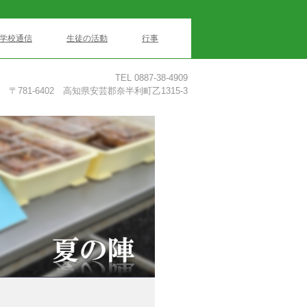
学校通信
生徒の活動
行事
TEL 0887-38-4909
〒781-6402 高知県安芸郡奈半利町乙1315-3