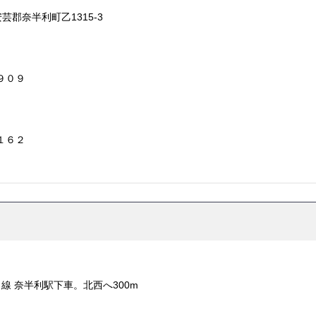
県安芸郡奈半利町乙1315-3
９０９
１６２
線 奈半利駅下車。北西へ300m