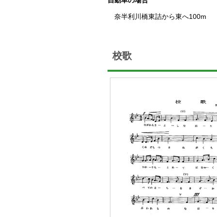
自動車の場合
奈半利川橋東詰から東へ100m
校歌