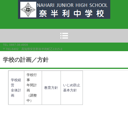
奈半利中学校
TEL 0887-38-4909
〒781-6402 高知県安芸郡奈半利町乙1315-3
学校の計画／方針
学校行
学校経
事
営
年間計
いじめ防止
教育方針
全体計
画
基本方針
画
（調整
中）