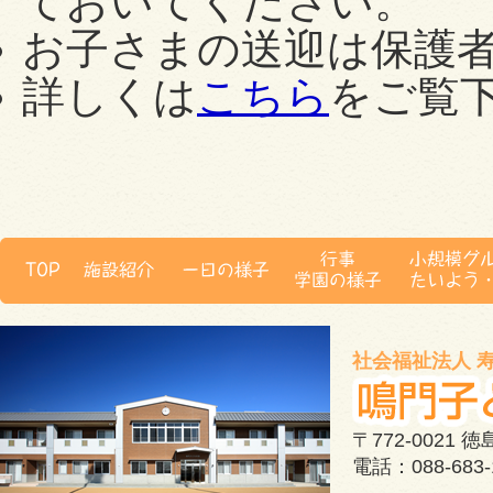
ておいてください。
お子さまの送迎は保護
詳しくは
こちら
をご覧
社会福祉法人 
〒772-0021
電話：088-683-